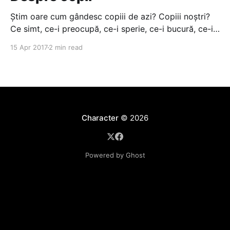
Știm oare cum gândesc copiii de azi? Copiii noștri?
Ce simt, ce-i preocupă, ce-i sperie, ce-i bucură, ce-i
face fericiți? în destule cazuri nu știm nici măcar ce
15 Apr 2017
2 min read
fac sau pe unde sunt. N-avem timp. Toată ziua la
serviciu. înainte, viața copiilor însemna, de cele
Character
© 2026
Powered by Ghost