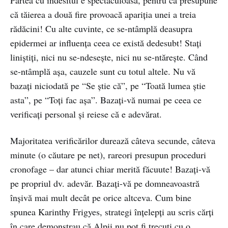
că tăierea a două fire provoacă apariția unei a treia
rădăcini! Cu alte cuvinte, ce se-ntâmplă deasupra
epidermei ar influența ceea ce există dedesubt! Stați
liniștiți, nici nu se-ndesește, nici nu se-ntărește. Când
se-ntâmplă așa, cauzele sunt cu totul altele. Nu vă
bazați niciodată pe “Se știe că”, pe “Toată lumea știe
asta”, pe “Toți fac așa”. Bazați-vă numai pe ceea ce
verificați personal și reiese că e adevărat.
Majoritatea verificărilor durează câteva secunde, câteva
minute (o căutare pe net), rareori presupun proceduri
cronofage – dar atunci chiar merită făcuute! Bazați-vă
pe propriul dv. adevăr. Bazați-vă pe domneavoastră
înșivă mai mult decât pe orice altceva. Cum bine
spunea Karinthy Frigyes, strategi înțelepți au scris cărți
în care demonstrau că Alpii nu pot fi trecuți cu o