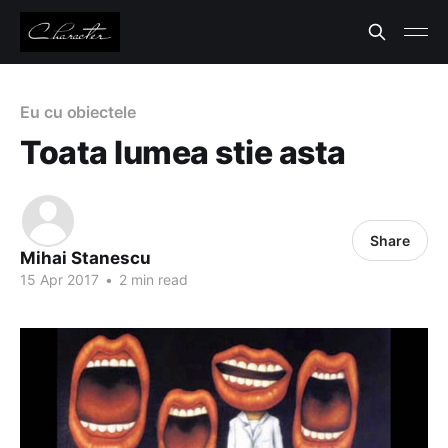
Eu cu obiectele
Toata lumea stie asta
Share
Mihai Stanescu
15 Apr 2017
•
2 min read