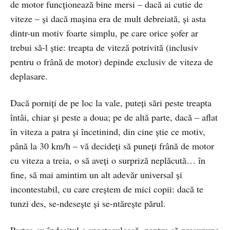
de motor funcționează bine mersi – dacă ai cutie de
viteze – și dacă mașina era de mult debreiată, și asta
dintr-un motiv foarte simplu, pe care orice șofer ar
trebui să-l știe: treapta de viteză potrivită (inclusiv
pentru o frână de motor) depinde exclusiv de viteza de
deplasare.
Dacă porniți de pe loc la vale, puteți sări peste treapta
întâi, chiar și peste a doua; pe de altă parte, dacă – aflat
în viteza a patra și încetinind, din cine știe ce motiv,
până la 30 km/h – vă decideți să puneți frână de motor
cu viteza a treia, o să aveți o surpriză neplăcută… în
fine, să mai amintim un alt adevăr universal și
incontestabil, cu care creștem de mici copii: dacă te
tunzi des, se-ndesește și se-ntărește părul.
Partea cu îndesitul e spectaculoasă, pentru că presupune