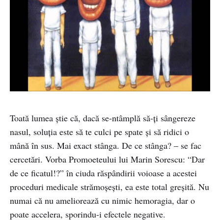
Toată lumea știe că, dacă se-ntâmplă să-ți sângereze
nasul, soluția este să te culci pe spate și să ridici o
mână în sus. Mai exact stânga. De ce stânga? – se fac
cercetări. Vorba Promoeteului lui Marin Sorescu: “Dar
de ce ficatul!?” în ciuda răspândirii voioase a acestei
proceduri medicale strămoșești, ea este total greșită. Nu
numai că nu ameliorează cu nimic hemoragia, dar o
poate accelera, sporindu-i efectele negative.