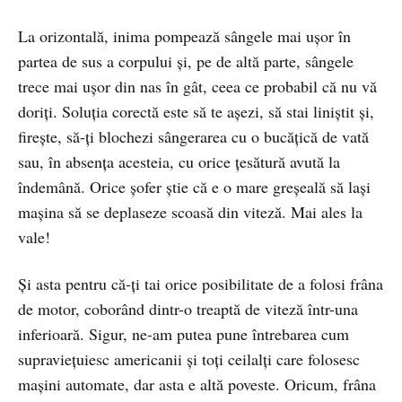
La orizontală, inima pompează sângele mai ușor în
partea de sus a corpului și, pe de altă parte, sângele
trece mai ușor din nas în gât, ceea ce probabil că nu vă
doriți. Soluția corectă este să te așezi, să stai liniștit și,
firește, să-ți blochezi sângerarea cu o bucățică de vată
sau, în absența acesteia, cu orice țesătură avută la
îndemână. Orice șofer știe că e o mare greșeală să lași
mașina să se deplaseze scoasă din viteză. Mai ales la
vale!
Și asta pentru că-ți tai orice posibilitate de a folosi frâna
de motor, coborând dintr-o treaptă de viteză într-una
inferioară. Sigur, ne-am putea pune întrebarea cum
supraviețuiesc americanii și toți ceilalți care folosesc
mașini automate, dar asta e altă poveste. Oricum, frâna