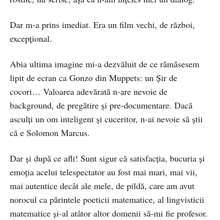
Dar m-a prins imediat. Era un film vechi, de război,
excepțional.
Abia ultima imagine mi-a dezvăluit de ce rămăsesem
lipit de ecran ca Gonzo din Muppets: un Șir de
cocori… Valoarea adevărată n-are nevoie de
background, de pregătire și pre-documentare. Dacă
asculți un om inteligent și cuceritor, n-ai nevoie să știi
că e Solomon Marcus.
Dar și după ce afli! Sunt sigur că satisfacția, bucuria și
emoția acelui telespectator au fost mai mari, mai vii,
mai autentice decât ale mele, de pildă, care am avut
norocul ca părintele poeticii matematice, al lingvisticii
matematice și-al atâtor altor domenii să-mi fie profesor.