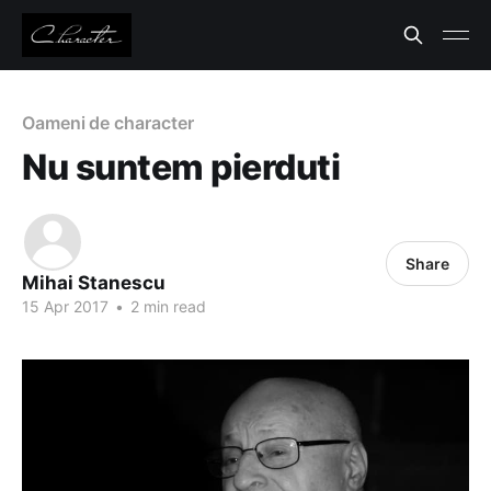
Oameni de character
Nu suntem pierduti
Share
Mihai Stanescu
15 Apr 2017
•
2 min read