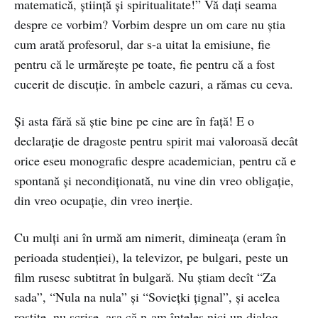
matematică, știință și spiritualitate!” Vă dați seama
despre ce vorbim? Vorbim despre un om care nu știa
cum arată profesorul, dar s-a uitat la emisiune, fie
pentru că le urmărește pe toate, fie pentru că a fost
cucerit de discuție. în ambele cazuri, a rămas cu ceva.
Și asta fără să știe bine pe cine are în față! E o
declarație de dragoste pentru spirit mai valoroasă decât
orice eseu monografic despre academician, pentru că e
spontană și necondiționată, nu vine din vreo obligație,
din vreo ocupație, din vreo inerție.
Cu mulți ani în urmă am nimerit, dimineața (eram în
perioada studenției), la televizor, pe bulgari, peste un
film rusesc subtitrat în bulgară. Nu știam decît “Za
sada”, “Nula na nula” și “Soviețki țignal”, și acelea
rostite, nu scrise, așa că n-am înțeles nici un dialog.