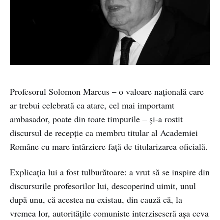
Profesorul Solomon Marcus – o valoare națională care
ar trebui celebrată ca atare, cel mai importamt
ambasador, poate din toate timpurile – și-a rostit
discursul de recepție ca membru titular al Academiei
Române cu mare întârziere față de titularizarea oficială.
Explicația lui a fost tulburătoare: a vrut să se inspire din
discursurile profesorilor lui, descoperind uimit, unul
după unu, că acestea nu existau, din cauză că, la
vremea lor, autoritățile comuniste interziseseră așa ceva