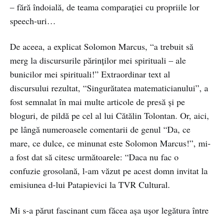
– fără îndoială, de teama comparației cu propriile lor
speech-uri…
De aceea, a explicat Solomon Marcus, “a trebuit să
merg la discursurile părinților mei spirituali – ale
bunicilor mei spirituali!” Extraordinar text al
discursului rezultat, “Singurătatea matematicianului”, a
fost semnalat în mai multe articole de presă și pe
bloguri, de pildă pe cel al lui Cătălin Tolontan. Or, aici,
pe lângă numeroasele comentarii de genul “Da, ce
mare, ce dulce, ce minunat este Solomon Marcus!”, mi-
a fost dat să citesc următoarele: “Daca nu fac o
confuzie grosolană, l-am văzut pe acest domn invitat la
emisiunea d-lui Patapievici la TVR Cultural.
Mi s-a părut fascinant cum făcea așa ușor legătura între