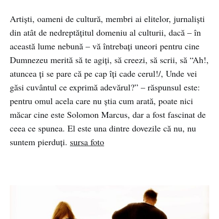
Artiști, oameni de cultură, membri ai elitelor, jurnaliști
din atât de nedreptățitul domeniu al culturii, dacă – în
această lume nebună – vă întrebați uneori pentru cine
Dumnezeu merită să te agiți, să creezi, să scrii, să “Ah!,
atuncea ți se pare că pe cap îți cade cerul!/, Unde vei
găsi cuvântul ce exprimă adevărul?” – răspunsul este:
pentru omul acela care nu știa cum arată, poate nici
măcar cine este Solomon Marcus, dar a fost fascinat de
ceea ce spunea. El este una dintre dovezile că nu, nu
suntem pierduți.
sursa foto