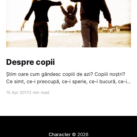
Despre copii
Știm oare cum gândesc copiii de azi? Copiii noștri?
Ce simt, ce-i preocupă, ce-i sperie, ce-i bucură, ce-i
face fericiți? în destule cazuri nu știm nici măcar ce
15 Apr 2017
2 min read
fac sau pe unde sunt. N-avem timp. Toată ziua la
serviciu. înainte, viața copiilor însemna, de cele
Character
© 2026