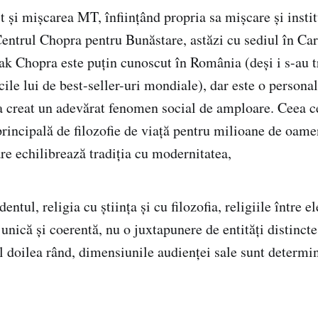
it și mișcarea MT, înființând propria sa mișcare și instit
entrul Chopra pentru Bunăstare, astăzi cu sediul în Car
ak Chopra este puțin cunoscut în România (deși i s-au t
cile lui de best-seller-uri mondiale), dar este o personal
a creat un adevărat fenomen social de amploare. Ceea ce
principală de filozofie de viață pentru milioane de oame
re echilibrează tradiția cu modernitatea,
ntul, religia cu știința și cu filozofia, religiile între e
nică și coerentă, nu o juxtapunere de entități distincte
al doilea rând, dimensiunile audienței sale sunt determi