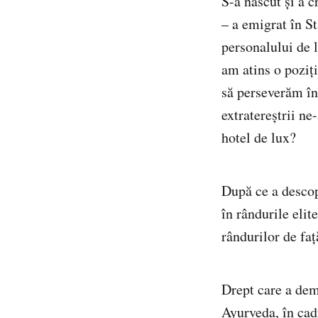
S-a născut și a c
– a emigrat în St
personalului de 
am atins o poziț
să perseverăm în 
extratereștrii ne
hotel de lux?
După ce a descop
în rândurile elit
rândurilor de faț
Drept care a dem
Ayurveda, în cad