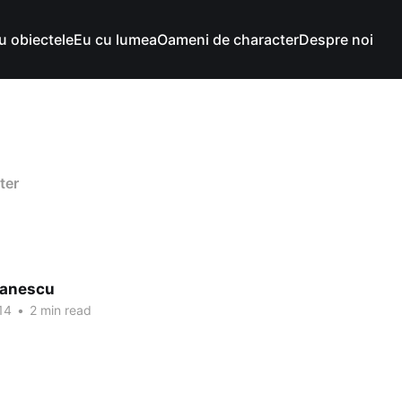
u obiectele
Eu cu lumea
Oameni de character
Despre noi
ter
tanescu
14
•
2 min read