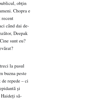
publicul, obțin
 oameni. Chopra e
 recent
aci când dai de-
inzător, Deepak
 Cine sunt eu?
evărat?
treci la pasul
ăm buzna peste
t de repede – ci
epidantă și
 Haideți să-