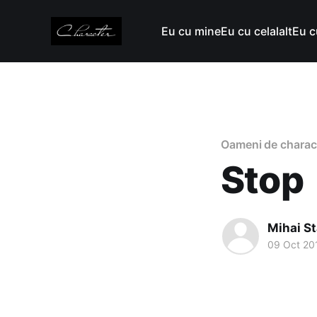
Eu cu mine
Eu cu celalalt
Eu c
Oameni de charac
Stop
Mihai S
09 Oct 20