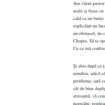
Am văzut pastori 
urale și fraze c
cald ca un bunic
explicând un lucr
un obstacol, de-
Chopra. Să te opr
Cu ce mă confrun
Și abia după ce ț
următor, adică s
probleme, iată ce
cât de bine depăș
stresantă, vă co
ncercăm: respir