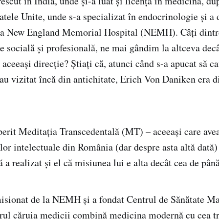
rescut în India, unde și-a luat și licența în medicină, d
atele Unite, unde s-a specializat în endocrinologie și a 
la New England Memorial Hospital (NEMH). Câți dintre
ie socială și profesională, ne mai gândim la altceva dec
aceeași direcție? Știați că, atunci când s-a apucat să c
-au vizitat încă din antichitate, Erich Von Daniken era d
erit Meditația Transcedentală (MT) – aceeași care avea
elor intelectuale din România (dar despre asta altă dată) 
ă a realizat și el că misiunea lui e alta decât cea de pân
isionat de la NEMH și a fondat Centrul de Sănătate Ma
rul căruia medicii combină medicina modernă cu cea tr