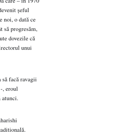
upă care – în 1970
devenit șeful
 noi, o dată ce
ât să progresăm,
aute dovezile că
irectorul unui
 să facă ravagii
-, eroul
ă atunci.
harishi
adițională.