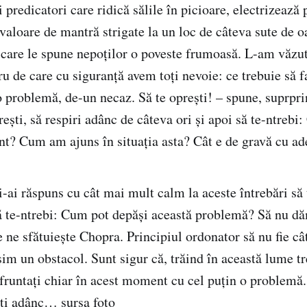
predicatori care ridică sălile în picioare, electrizează 
u valoare de mantră strigate la un loc de câteva sute de
 care le spune nepoților o poveste frumoasă. L-am văzut
u de care cu siguranță avem toți nevoie: ce trebuie să f
o problemă, de-un necaz. Să te oprești! – spune, suprpr
ești, să respiri adânc de câteva ori și apoi să te-ntrebi:
t? Cum am ajuns în situația asta? Cât e de gravă cu ad
i-ai răspuns cu cât mai mult calm la aceste întrebări să 
ă te-ntrebi: Cum pot depăși această problemă? Să nu d
 ne sfătuiește Chopra. Principiul ordonator să nu fie câ
im un obstacol. Sunt sigur că, trăind în această lume tr
nfruntați chiar în acest moment cu cel puțin o problemă.
ați adânc…
sursa foto