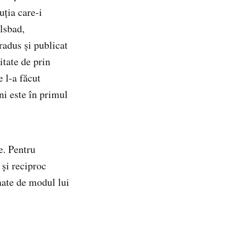
uția care-i
lsbad,
radus și publicat
itate de prin
 l-a făcut
ni este în primul
le. Pentru
 și reciproc
nate de modul lui