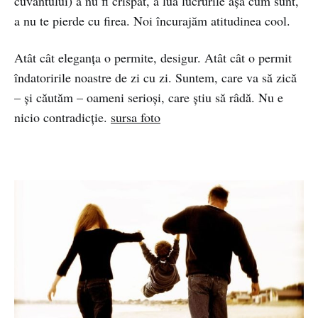
cuvântului) a nu fi crispat, a lua lucrurile așa cum sunt,
a nu te pierde cu firea. Noi încurajăm atitudinea cool.
Atât cât eleganța o permite, desigur. Atât cât o permit
îndatoririle noastre de zi cu zi. Suntem, care va să zică
– și căutăm – oameni serioși, care știu să râdă. Nu e
nicio contradicție.
sursa foto