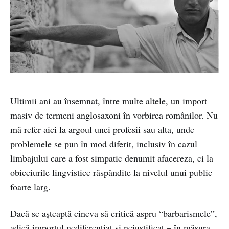
Ultimii ani au însemnat, între multe altele, un import
masiv de termeni anglosaxoni în vorbirea românilor. Nu
mă refer aici la argoul unei profesii sau alta, unde
problemele se pun în mod diferit, inclusiv în cazul
limbajului care a fost simpatic denumit afacereza, ci la
obiceiurile lingvistice răspândite la nivelul unui public
foarte larg.
Dacă se așteaptă cineva să critică aspru “barbarismele”,
adică importul nediferențiat și nejustificat – în măsura