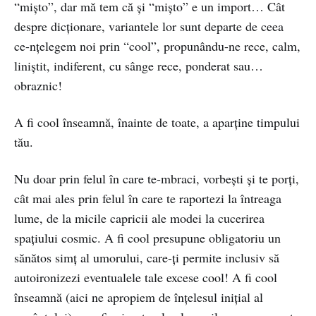
“mișto”, dar mă tem că și “mișto” e un import… Cât
despre dicționare, variantele lor sunt departe de ceea
ce-nțelegem noi prin “cool”, propunându-ne rece, calm,
liniștit, indiferent, cu sânge rece, ponderat sau…
obraznic!
A fi cool înseamnă, înainte de toate, a aparține timpului
tău.
Nu doar prin felul în care te-mbraci, vorbești și te porți,
cât mai ales prin felul în care te raportezi la întreaga
lume, de la micile capricii ale modei la cucerirea
spațiului cosmic. A fi cool presupune obligatoriu un
sănătos simț al umorului, care-ți permite inclusiv să
autoironizezi eventualele tale excese cool! A fi cool
înseamnă (aici ne apropiem de înțelesul inițial al