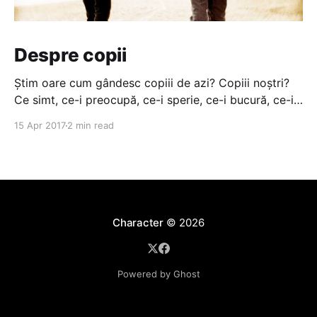
Despre copii
Știm oare cum gândesc copiii de azi? Copiii noștri?
Ce simt, ce-i preocupă, ce-i sperie, ce-i bucură, ce-i
face fericiți? în destule cazuri nu știm nici măcar ce
15 Apr 2017
2 min read
fac sau pe unde sunt. N-avem timp. Toată ziua la
serviciu. înainte, viața copiilor însemna, de cele
Character
© 2026
Powered by Ghost