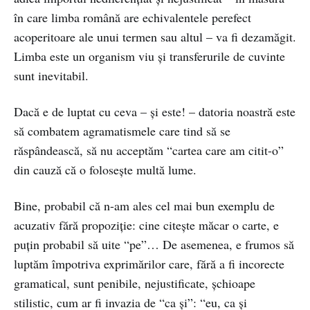
în care limba română are echivalentele perefect
acoperitoare ale unui termen sau altul – va fi dezamăgit.
Limba este un organism viu și transferurile de cuvinte
sunt inevitabil.
Dacă e de luptat cu ceva – și este! – datoria noastră este
să combatem agramatismele care tind să se
răspândească, să nu acceptăm “cartea care am citit-o”
din cauză că o folosește multă lume.
Bine, probabil că n-am ales cel mai bun exemplu de
acuzativ fără propoziție: cine citește măcar o carte, e
puțin probabil să uite “pe”… De asemenea, e frumos să
luptăm împotriva exprimărilor care, fără a fi incorecte
gramatical, sunt penibile, nejustificate, șchioape
stilistic, cum ar fi invazia de “ca și”: “eu, ca și