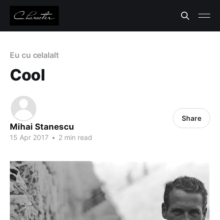
Eu cu celalalt
Cool
Share
Mihai Stanescu
15 Apr 2017
•
2 min read