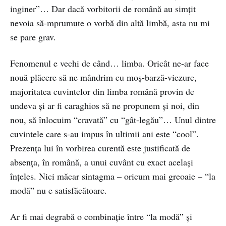
inginer”… Dar dacă vorbitorii de română au simțit
nevoia să-mprumute o vorbă din altă limbă, asta nu mi
se pare grav.
Fenomenul e vechi de când… limba. Oricât ne-ar face
nouă plăcere să ne mândrim cu moș-barză-viezure,
majoritatea cuvintelor din limba română provin de
undeva și ar fi caraghios să ne propunem și noi, din
nou, să înlocuim “cravată” cu “gât-legău”… Unul dintre
cuvintele care s-au impus în ultimii ani este “cool”.
Prezența lui în vorbirea curentă este justificată de
absența, în română, a unui cuvânt cu exact același
înțeles. Nici măcar sintagma – oricum mai greoaie – “la
modă” nu e satisfăcătoare.
Ar fi mai degrabă o combinație între “la modă” și