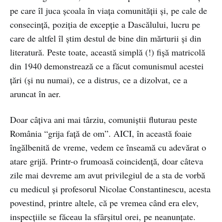
pe care îl juca școala în viața comunității și, pe cale de
consecință, poziția de excepție a Dascălului, lucru pe
care de altfel îl știm destul de bine din mărturii și din
literatură. Peste toate, această simplă (!) fișă matricolă
din 1940 demonstrează ce a făcut comunismul acestei
țări (și nu numai), ce a distrus, ce a dizolvat, ce a
aruncat în aer.
Doar câțiva ani mai târziu, comuniștii fluturau peste
România “grija față de om”. AICI, în această foaie
îngălbenită de vreme, vedem ce înseamă cu adevărat o
atare grijă. Printr-o frumoasă coincidență, doar câteva
zile mai devreme am avut privilegiul de a sta de vorbă
cu medicul și profesorul Nicolae Constantinescu, acesta
povestind, printre altele, că pe vremea când era elev,
inspecțiile se făceau la sfârșitul orei, pe neanunțate.