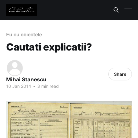
Eu cu obiectele
Cautati explicatii?
Share
Mihai Stanescu
10 Jan 2014
•
3 min read