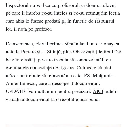
Inspectorul nu vorbea cu profesorul, ci doar cu elevii,
pe care îi întreba ce-au înțeles și ce-au reținut din lecția
care abia le fusese predată și, în funcție de răspunsul
lor, îl nota pe profesor.
De asemenea, elevul primea săptămânal un cartonaș cu
note la Purtare și… Silință, plus Observații (de tipul “se
bate în clasă”), pe care trebuia să semneze tatăl, cu
eventualele consecințe de rigoare. Culmea e că nici
măcar nu trebuie să reinventăm roata. PS: Mulțumiri
Alinei Ionescu, care a descoperit documentul.
UPDATE: Va multumim pentru precizari.
AICI
puteti
vizualiza documentul la o rezolutie mai buna.