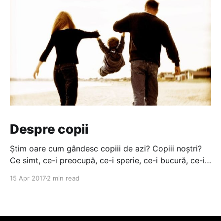
Despre copii
Știm oare cum gândesc copiii de azi? Copiii noștri?
Ce simt, ce-i preocupă, ce-i sperie, ce-i bucură, ce-i
face fericiți? în destule cazuri nu știm nici măcar ce
15 Apr 2017
2 min read
fac sau pe unde sunt. N-avem timp. Toată ziua la
serviciu. înainte, viața copiilor însemna, de cele