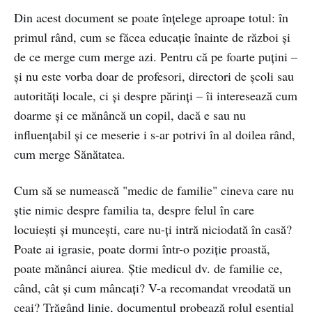
Din acest document se poate înțelege aproape totul: în
primul rând, cum se făcea educație înainte de război și
de ce merge cum merge azi. Pentru că pe foarte puțini –
și nu este vorba doar de profesori, directori de școli sau
autorități locale, ci și despre părinți – îi interesează cum
doarme și ce mănâncă un copil, dacă e sau nu
influențabil și ce meserie i s-ar potrivi în al doilea rând,
cum merge Sănătatea.
Cum să se numească "medic de familie" cineva care nu
știe nimic despre familia ta, despre felul în care
locuiești și muncești, care nu-ți intră niciodată în casă?
Poate ai igrasie, poate dormi într-o poziție proastă,
poate mănânci aiurea. Știe medicul dv. de familie ce,
când, cât și cum mâncați? V-a recomandat vreodată un
ceai? Trăgând linie, documentul probează rolul esențial