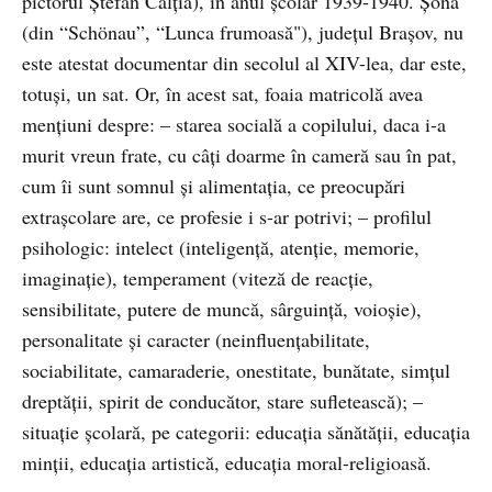
pictorul Ștefan Câlția), în anul școlar 1939-1940. Șona
(din “Schönau”, “Lunca frumoasă"), județul Brașov, nu
este atestat documentar din secolul al XIV-lea, dar este,
totuși, un sat. Or, în acest sat, foaia matricolă avea
mențiuni despre: – starea socială a copilului, daca i-a
murit vreun frate, cu câți doarme în cameră sau în pat,
cum îi sunt somnul și alimentația, ce preocupări
extrașcolare are, ce profesie i s-ar potrivi; – profilul
psihologic: intelect (inteligență, atenție, memorie,
imaginație), temperament (viteză de reacție,
sensibilitate, putere de muncă, sârguință, voioșie),
personalitate și caracter (neinfluențabilitate,
sociabilitate, camaraderie, onestitate, bunătate, simțul
dreptății, spirit de conducător, stare sufletească); –
situație școlară, pe categorii: educația sănătății, educația
minții, educația artistică, educația moral-religioasă.