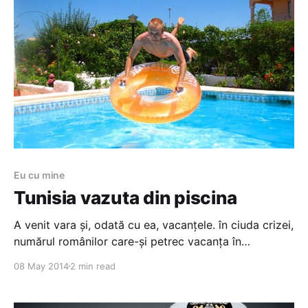
Eu cu mine
Tunisia vazuta din piscina
A venit vara și, odată cu ea, vacanțele. în ciuda crizei,
numărul românilor care-și petrec vacanța în
străinătate crește de la an la an. Sigur, am putea
08 May 2014
2 min read
glumi întrebându-ne câți din cei plecați de-acasă se
mai întorc și mai ales de ce. După cum, de data asta