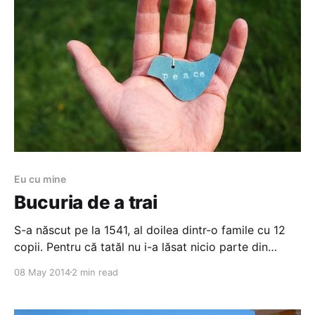
Eu cu mine
Bucuria de a trai
S-a născut pe la 1541, al doilea dintr-o famile cu 12
copii. Pentru că tatăl nu i-a lăsat nicio parte din
fermă, a luat drumul mării la 13 ani și a devenit
08 May 2014
2 min read
căpitan de navă la 20. Navigator, explorator, inginer
civil, politician, viceamiral. Și pirat. Cel puțin