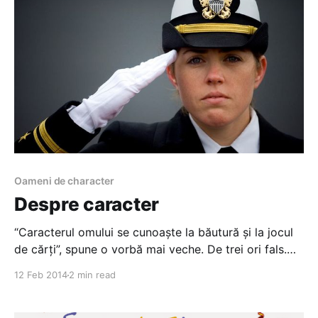
Oameni de character
Despre caracter
“Caracterul omului se cunoaște la băutură și la jocul
de cărți”, spune o vorbă mai veche. De trei ori fals.
Mai întâi, asta presupune că la jocul de cărți – ca și la
12 Feb 2014
2 min read
beție – omul își pierde controlul, pe baza căruia
reușește, în restul timpului, să joace rolul unui om
stilat