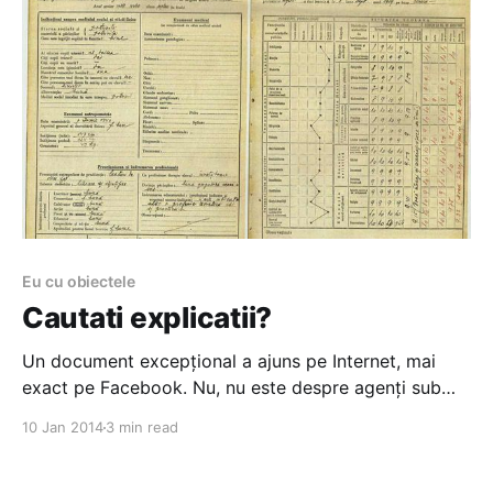
Eu cu obiectele
Cautati explicatii?
Un document excepțional a ajuns pe Internet, mai
exact pe Facebook. Nu, nu este despre agenți sub
acoperire, alegeri, spionaj, război, politică. Nici
10 Jan 2014
3 min read
despre vreo vedetă din showbiz sau din fotbal. Nici
despre bursă, afaceri, fonduri europene sau tunuri.