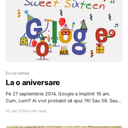
Eu cu lumea
La o aniversare
Pe 27 septembrie 2014, Google a împlinit 16 ani.
Cum, cum!? Ai vrut probabil să spui 76! Sau 56. Sau
măcar 36. Nu, doar 16. Șaisprezece ani. Vârsta la
10 Jan 2014
3 min read
care, în Statele Unite, îți poți lua carnet de conducere
auto. Neverosimil, nu-i așa? în 1998 încă nu apăruse
moneda